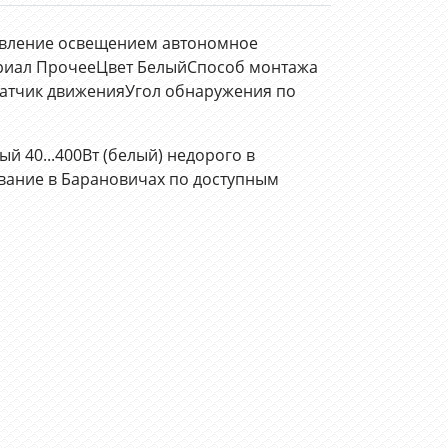
равление освещением автономное
риал ПрочееЦвет БелыйСпособ монтажа
Датчик движенияУгол обнаружения по
й 40...400Вт (белый) недорого в
вание в Барановичах по доступным