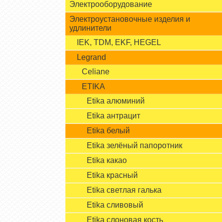
Электрооборудование
Электроустановочные изделия и
удлинители
IEK, TDM, EKF, HEGEL
Legrand
Celiane
ETIKA
Etika алюминий
Etika антрацит
Etika белый
Etika зелёный папоротник
Etika какао
Etika красный
Etika светлая галька
Etika сливовый
Etika слоновая кость