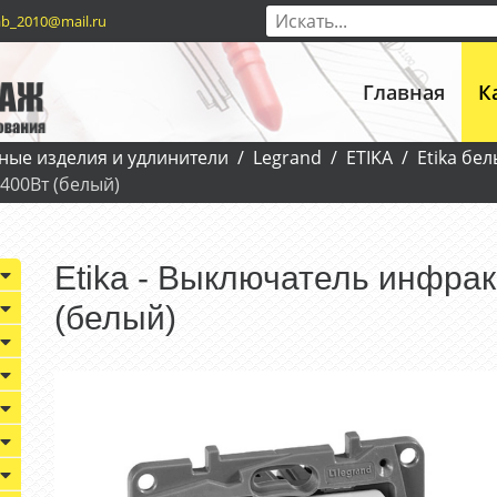
b_2010@mail.ru
Главная
К
ные изделия и удлинители
Legrand
ETIKA
Etika бе
.400Вт (белый)
Etika - Выключатель инфрак
(белый)