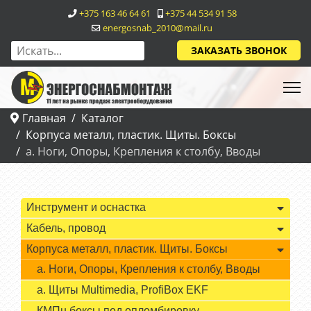
+375 163 46 64 61
+375 44 534 91 58
energosnab_2010@mail.ru
ЗАКАЗАТЬ ЗВОНОК
Главная
Каталог
Корпуса металл, пластик. Щиты. Боксы
а. Ноги, Опоры, Крепления к столбу, Вводы
Инструмент и оснастка
Кабель, провод
Корпуса металл, пластик. Щиты. Боксы
а. Ноги, Опоры, Крепления к столбу, Вводы
а. Щиты Multimedia, ProfiBox EKF
КМПн боксы под опломбировку