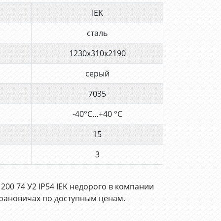
IEK
сталь
1230х310х2190
серый
7035
-40°C…+40 °C
15
3
00 74 У2 IP54 IEK недорого в компании
рановичах по доступным ценам.