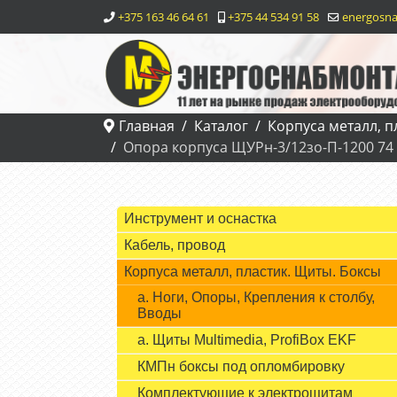
+375 163 46 64 61
+375 44 534 91 58
energosna
Главная
Каталог
Корпуса металл, п
Опора корпуса ЩУРн-3/12зо-П-1200 74 У
Инструмент и оснастка
Кабель, провод
Корпуса металл, пластик. Щиты. Боксы
а. Ноги, Опоры, Крепления к столбу,
Вводы
а. Щиты Multimedia, ProfiBox EKF
КМПн боксы под опломбировку
Комплектующие к электрощитам