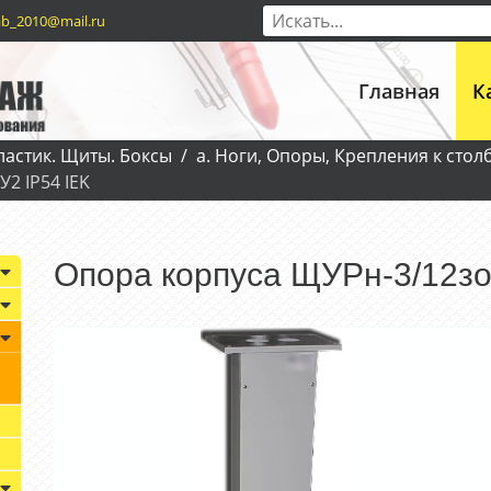
b_2010@mail.ru
Главная
К
ластик. Щиты. Боксы
а. Ноги, Опоры, Крепления к стол
2 IP54 IEK
Опора корпуса ЩУРн-3/12зо