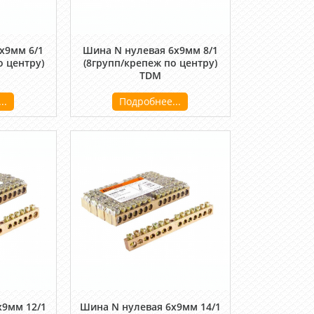
х9мм 6/1
Шина N нулевая 6х9мм 8/1
о центру)
(8групп/крепеж по центру)
TDM
..
Подробнее...
х9мм 12/1
Шина N нулевая 6х9мм 14/1