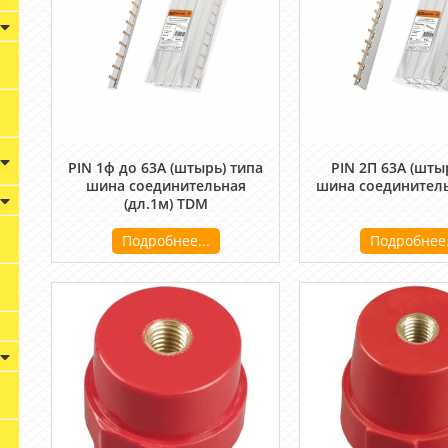
PIN 1ф до 63А (штырь) типа
PIN 2П 63A (штыр
шина соединительная
шина соединител
(дл.1м) TDM
Подробнее...
Подробнее.