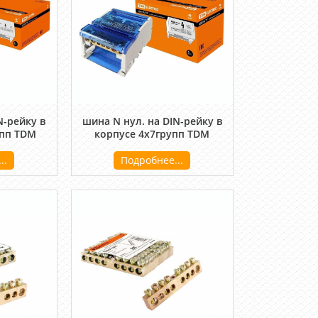
N-рейку в
шина N нул. на DIN-рейку в
упп TDM
корпусе 4х7групп TDM
..
Подробнее...