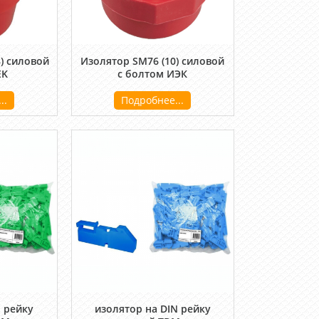
) силовой
Изолятор SM76 (10) силовой
EK
с болтом ИЭК
..
Подробнее...
N рейку
изолятор на DIN рейку