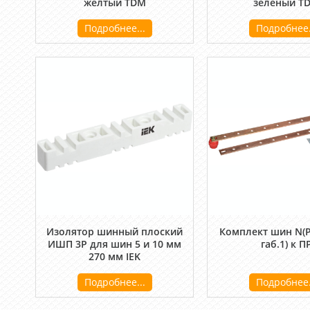
желтый TDM
зеленый T
Подробнее...
Подробнее.
Изолятор шинный плоский
Комплект шин N(P
ИШП 3P для шин 5 и 10 мм
габ.1) к П
270 мм IEK
Подробнее...
Подробнее.