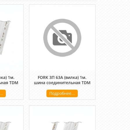
ка) 1м.
FORK 3П 63A (вилка) 1м.
ьная TDM
шина соединительная TDM
..
Подробнее...