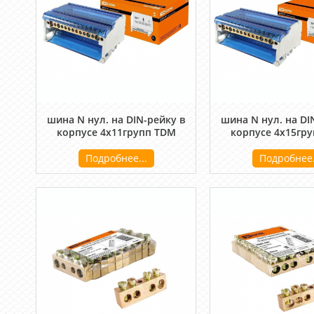
шина N нул. на DIN-рейку в
шина N нул. на DI
корпусе 4х11групп TDM
корпусе 4х15гр
Подробнее...
Подробнее.