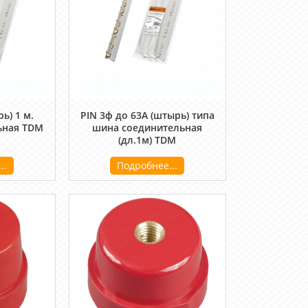
ь) 1 м.
PIN 3ф до 63А (штырь) типа
ьная TDM
шина соединительная
(дл.1м) TDM
..
Подробнее...