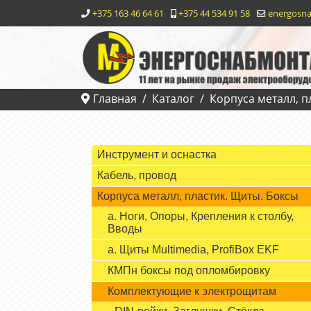
+375 163 46 64 61
+375 44 534 91 58
energosna
Главная
Каталог
Корпуса металл, п
Инструмент и оснастка
Кабель, провод
Корпуса металл, пластик. Щиты. Боксы
а. Ноги, Опоры, Крепления к столбу,
Вводы
а. Щиты Multimedia, ProfiBox EKF
КМПн боксы под опломбировку
Комплектующие к электрощитам