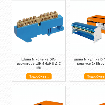
Шина N ноль на DIN-
шина N нул. на DI
изоляторе ШНИ-6х9-8-Д-С
корпусе 2х15гр
IEK
Подробнее...
Подробнее.