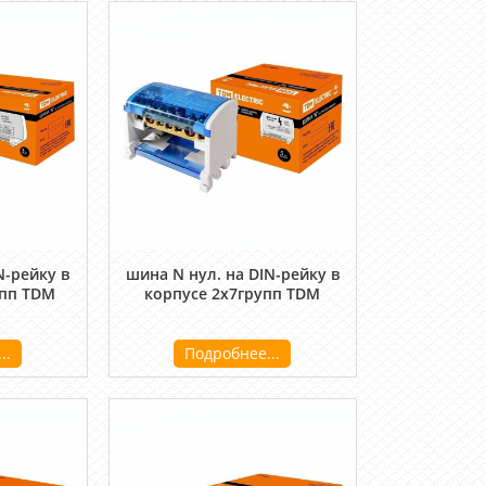
N-рейку в
шина N нул. на DIN-рейку в
упп TDM
корпусе 2х7групп TDM
..
Подробнее...