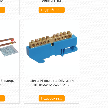
DM
синий TDM
..
Подробнее...
E) (медь,
Шина N ноль на DIN-изол
Р
ШНИ-6х9-12-Д-С ИЭК
..
Подробнее...