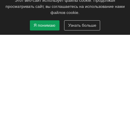
Этот веб-сайт использует файлы cookie. Продолжая
Скоба 10мм плоская пластиковая (белая) (50шт)
просматривать сайт, вы соглашаетесь на использование нами
TDM
файлов cookie.
Подробнее...
Я понимаю
Узнать больше