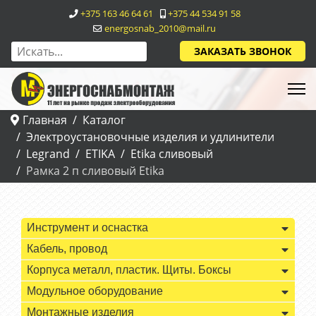
+375 163 46 64 61
+375 44 534 91 58
energosnab_2010@mail.ru
ЗАКАЗАТЬ ЗВОНОК
Главная
Каталог
Электроустановочные изделия и удлинители
Legrand
ETIKA
Etika сливовый
Рамка 2 п сливовый Etika
Инструмент и оснастка
Кабель, провод
Корпуса металл, пластик. Щиты. Боксы
Модульное оборудование
Монтажные изделия