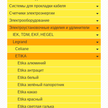
Системы для прокладки кабеля
Счетчики электроэнергии
Электрооборудование
Электроустановочные изделия и удлинители
IEK, TDM, EKF, HEGEL
Legrand
Celiane
ETIKA
Etika алюминий
Etika антрацит
Etika белый
Etika зелёный папоротник
Etika какао
Etika красный
Etika светлая галька