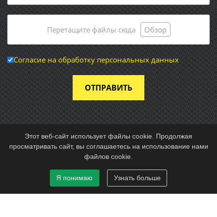
Перетащите файлы сюда
Обзор
Согласие на обработку персональных данных
ОТПРАВИТЬ
Этот веб-сайт использует файлы cookie. Продолжая
просматривать сайт, вы соглашаетесь на использование нами
© 2026 Частное предприятие «Энергоснабмонтаж»
файлов cookie.
Разработка и техподдержка:
site-support.by
Я понимаю
Узнать больше
This site is protected by reCAPTCHA and the Google
Privacy
Policy
and
Terms of Service
apply.