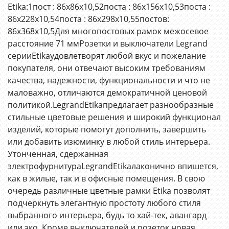
Etika:1пост : 86х86х10,52поста : 86х156х10,53поста :
86х228х10,54поста : 86х298х10,55постов:
86х368х10,5Для многопостовых рамок межосевое
расстояние 71 ммРозетки и выключатели Legrand
серииEtikaудовлетворят любой вкус и пожелание
покупателя, они отвечают высоким требованиям
качества, надежности, функциональности и что не
маловажно, отличаются демократичной ценовой
политикой.LegrandEtikaпредлагает разнообразные
стильные цветовые решения и широкий функционал
изделий, которые помогут дополнить, завершить
или добавить изюминку в любой стиль интерьера.
Утонченная, сдержанная
электрофурнитураLegrandEtikaлаконично впишется,
как в жилые, так и в офисные помещения. В свою
очередь различные цветные рамки Etika позволят
подчеркнуть элегантную простоту любого стиля
выбранного интерьера, будь то хай-тек, авангард
или эко. Кроме выключателей и розеток новая