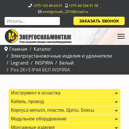
+375 163 46 64 61
+375 44 534 91 58
energosnab_2010@mail.ru
ЗАКАЗАТЬ ЗВОНОК
Главная
Каталог
Электроустановочные изделия и удлинители
Legrand
INSPIRIA
Белый
Роз 2К+3 IP44 БЕЛ INSPIRIA
Инструмент и оснастка
Кабель, провод
Корпуса металл, пластик. Щиты. Боксы
Модульное оборудование
Монтажные изделия