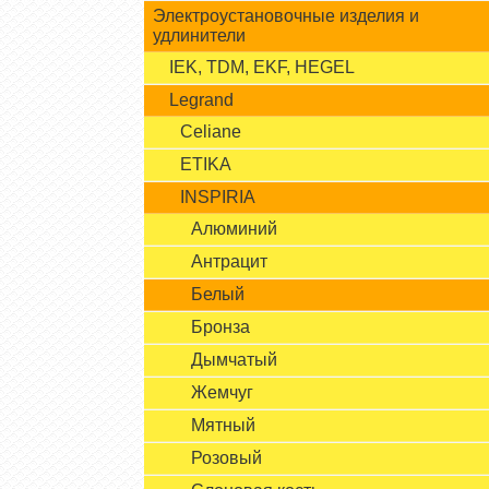
Электроустановочные изделия и
удлинители
IEK, TDM, EKF, HEGEL
Legrand
Celiane
ETIKA
INSPIRIA
Алюминий
Антрацит
Белый
Бронза
Дымчатый
Жемчуг
Мятный
Розовый