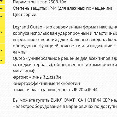
Параметры сети: 250В 10А
Степень защиты: IP44 (для влажных помещений)
Цвет серый
Legrand Quteo - это современный формат накладн
корпуса использован ударопрочный и пластичный
вырезание отверстий для кабельных вводов. Любо
оборудован функцией подсветки или индикации 
лампы.
Quteo - универсальное решение для всех типов з
коттеджи, террасы), общественные и коммерчески
магазины):
-эргономичный дизайн
-энергоэффективные технологии
-пыле- и влагозащищенность IP 20 и IP 44
Вы можете купить ВЫКЛЮЧАТ 10А 1КЛ IP44 СЕР н
– электрооборудование в Барановичах по доступ