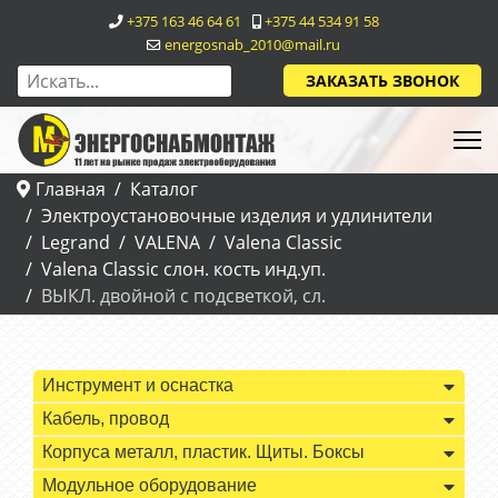
+375 163 46 64 61
+375 44 534 91 58
energosnab_2010@mail.ru
ЗАКАЗАТЬ ЗВОНОК
Главная
Каталог
Электроустановочные изделия и удлинители
Legrand
VALENA
Valena Classic
Valena Classic слон. кость инд.уп.
ВЫКЛ. двойной с подсветкой, сл.
Инструмент и оснастка
Кабель, провод
Корпуса металл, пластик. Щиты. Боксы
Модульное оборудование