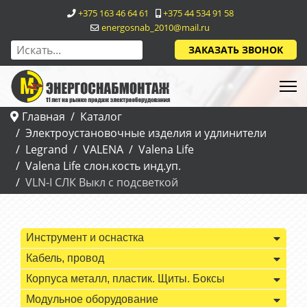
+375 163 46 64 61
+375 44 534 91 58
energosnab_2010@mail.ru
ЗАКАЗАТЬ ЗВОНОК
Главная
Каталог
Электроустановочные изделия и удлинители
Legrand
VALENA
Valena Life
Valena Life слон.кость инд.уп.
VLN-I СЛК Выкл с подсветкой
Инструмент и оснастка
Кабель, провод
Корпуса металл, пластик. Щиты. Боксы
Модульное оборудование