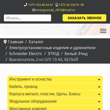
+375 163 46 64 61
+375 44 534 91 58
energosnab_2010@mail.ru
ЗАКАЗАТЬ ЗВОНОК
Главная
Каталог
Электроустановочные изделия и удлинители
Schneider Electric
ЭТЮД
Белый Этюд
Выключатель 2-кл О/У 10 АХ, БЕЛЫЙ
Инструмент и оснастка
Кабель, провод
Корпуса металл, пластик. Щиты. Боксы
Модульное оборудование
Монтажные изделия