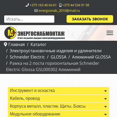
+375 163 46 64 61
+375 44 534 91 58
energosnab_2010@mail.ru
ЗАКАЗАТЬ ЗВОНОК
Главная
Каталог
Электроустановочные изделия и удлинители
Schneider Electric
GLOSSA
Алюминий GLOSSA
Рамка на 2 поста горизонтальная Schneider
Electric Glossa GSL000302 Алюминий
Инструмент и оснастка
Кабель, провод
Корпуса металл, пластик. Щиты. Боксы
Модульное оборудование