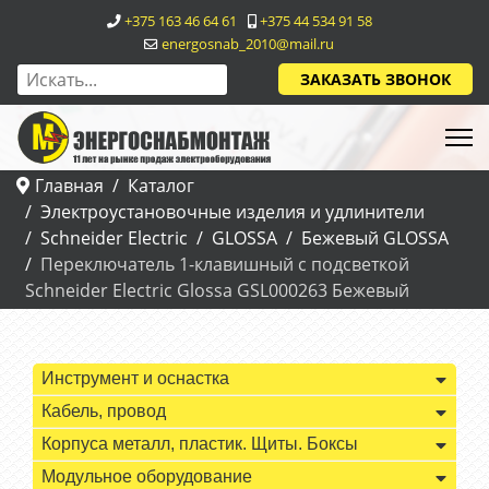
+375 163 46 64 61
+375 44 534 91 58
energosnab_2010@mail.ru
ЗАКАЗАТЬ ЗВОНОК
Главная
Каталог
Электроустановочные изделия и удлинители
Schneider Electric
GLOSSA
Бежевый GLOSSA
Переключатель 1-клавишный с подсветкой
Schneider Electric Glossa GSL000263 Бежевый
Инструмент и оснастка
Кабель, провод
Корпуса металл, пластик. Щиты. Боксы
Модульное оборудование