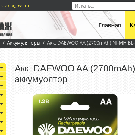
b_2010@mail.ru
Главная
К
я
Аккумуляторы
Акк. DAEWOO AA (2700mAh) NI-MH BL-
Акк. DAEWOO AA (2700mAh)
аккумуоятор