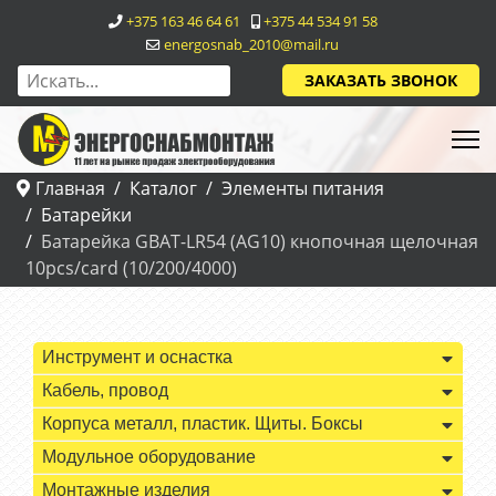
+375 163 46 64 61
+375 44 534 91 58
energosnab_2010@mail.ru
ЗАКАЗАТЬ ЗВОНОК
Главная
Каталог
Элементы питания
Батарейки
Батарейка GBAT-LR54 (AG10) кнопочная щелочная
10pcs/card (10/200/4000)
Инструмент и оснастка
Кабель, провод
Корпуса металл, пластик. Щиты. Боксы
Модульное оборудование
Монтажные изделия