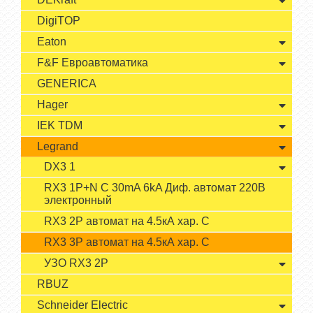
DigiTOP
Eaton
F&F Евроавтоматика
GENERICA
Hager
IEK TDM
Legrand
DX3 1
RX3 1P+N C 30mA 6kA Диф. автомат 220В
электронный
RX3 2P автомат на 4.5кА хар. С
RX3 3P автомат на 4.5кА хар. С
УЗО RX3 2P
RBUZ
Schneider Electric