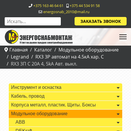
+375 163 46 64 61
+375 44 534 91 58
energosnab_2010@mail.ru
ЗАКАЗАТЬ ЗВОНОК
Главная
Каталог
Модульное оборудование
Legrand
RX3 3P автомат на 4.5кА хар. С
RX3 3П С 20A 4, 5kA Авт. выкл.
Инструмент и оснастка
Кабель, провод
Корпуса металл, пластик. Щиты. Боксы
Модульное оборудование
ABB
DEKraft