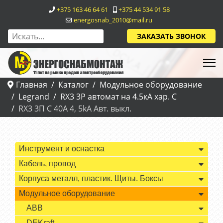
+375 163 46 64 61
+375 44 534 91 58
energosnab_2010@mail.ru
ЗАКАЗАТЬ ЗВОНОК
Главная
Каталог
Модульное оборудование
Legrand
RX3 3P автомат на 4.5кА хар. С
RX3 3П С 40A 4, 5kA Авт. выкл.
Инструмент и оснастка
Кабель, провод
Корпуса металл, пластик. Щиты. Боксы
Модульное оборудование
ABB
DEKraft