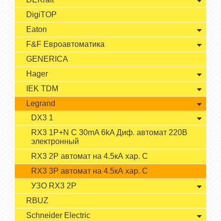
DigiTOP
Eaton
F&F Евроавтоматика
GENERICA
Hager
IEK TDM
Legrand
DX3 1
RX3 1P+N C 30mA 6kA Диф. автомат 220В
электронный
RX3 2P автомат на 4.5кА хар. С
RX3 3P автомат на 4.5кА хар. С
УЗО RX3 2P
RBUZ
Schneider Electric