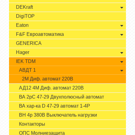
DEKraft
DigiTOP
Eaton
F&F Евроавтоматика
GENERICA
Hager
IEK TDM
АВДТ 1
2М Диф. автомат 220В
АД12 4М Диф. автомат 220В
ВА 2рС 47-29 Двухполюсный автомат
ВА хар-ка D 47-29 автомат 1-4P
ВН 4р 380В Выключатель нагрузки
Контакторы
ОПС Молниезащита