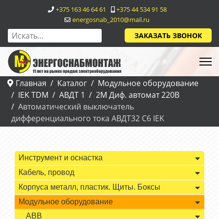
+375 163 46 64 61
+375 44 534 91 58
energosnab_2010@mail.ru
ЗАКАЗАТЬ ЗВОНОК
Главная
Каталог
Модульное оборудование
IEK TDM
АВДТ 1
2М Диф. автомат 220В
Автоматический выключатель
дифференциального тока АВДТ32 C6 IEK
Инструмент и оснастка
Кабель, провод
Корпуса металл, пластик. Щиты. Боксы
Модульное оборудование
ABB