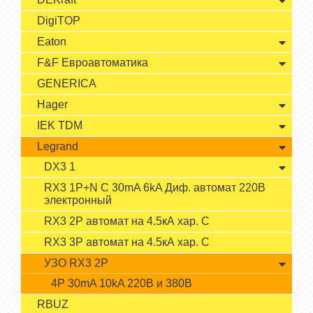
DigiTOP
Eaton
F&F Евроавтоматика
GENERICA
Hager
IEK TDM
Legrand
DX3 1
RX3 1P+N C 30mA 6kA Диф. автомат 220В
электронный
RX3 2P автомат на 4.5кА хар. С
RX3 3P автомат на 4.5кА хар. С
УЗО RX3 2P
4P 30mA 10kA 220В и 380В
RBUZ