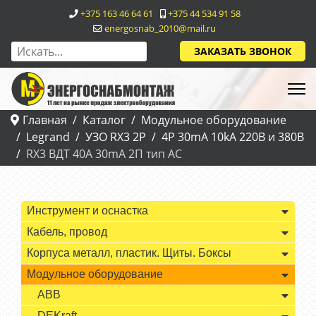
+375 163 46 64 61
+375 44 534 91 58
energosnab_2010@mail.ru
ЗАКАЗАТЬ ЗВОНОК
Главная
Каталог
Модульное оборудование
Legrand
УЗО RX3 2P
4P 30mA 10kA 220В и 380В
RХ3 ВДТ 40A 30mA 2П тип АС
Инструмент и оснастка
Кабель, провод
Корпуса металл, пластик. Щиты. Боксы
Модульное оборудование
ABB
DEKraft