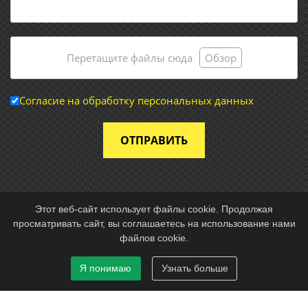
Перетащите файлы сюда
Обзор
Согласие на обработку персональных данных
ОТПРАВИТЬ
Этот веб-сайт использует файлы cookie. Продолжая
просматривать сайт, вы соглашаетесь на использование нами
© 2026 Частное предприятие «Энергоснабмонтаж»
файлов cookie.
Разработка и техподдержка:
site-support.by
Я понимаю
Узнать больше
This site is protected by reCAPTCHA and the Google
Privacy
Policy
and
Terms of Service
apply.