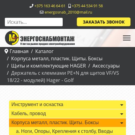
+375 163 46 64 61
+375 44 534 91 58
energosnab_2010@mail.ru
ЗАКАЗАТЬ ЗВОНОК
Главная
Каталог
Корпуса металл, пластик. Щиты. Боксы
Щиты и комплектующие HAGER
Аксессуары
Держатель с клеммами PE+N для щитов VF/VS
18/22 - модулей) Hager - Golf
Инструмент и оснастка
Кабель, провод
Корпуса металл, пластик. Щиты. Боксы
а. Ноги, Опоры, Крепления к столбу, Вводы